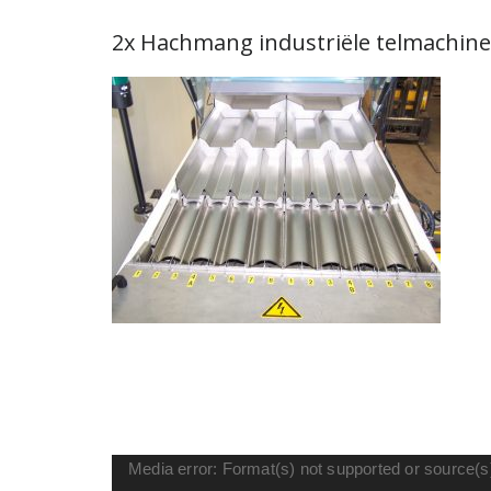
2x Hachmang industriële telmachine
Videospeler
Media error: Format(s) not supported or source(s