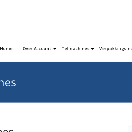
Home
Over A-count
Telmachines
Verpakkingsm
nes
nes