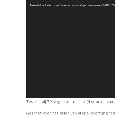
Bestand downloaden: https://www.a-count.com/wp-content/uploads/2022/12/Te
Testrun bij 79 slagen per minuut (4 soorten van
Geschikt voor het tellen van allerlei soorten pro