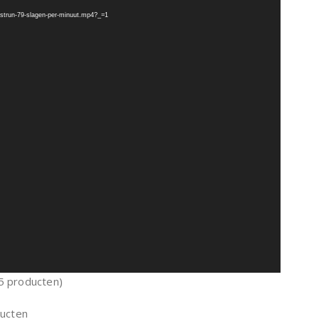
strun-79-slagen-per-minuut.mp4?_=1
 5 producten)
ducten